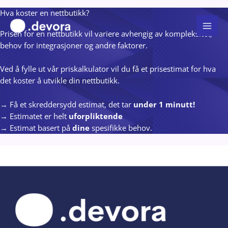
Hopp
Hva koster en nettbutikk?
rett
Prisen for en nettbutikk vil variere avhengig av kompleksitet,
til
behov for integrasjoner og andre faktorer.
innholdet
Ved å fylle ut vår priskalkulator vil du få et prisestimat for hva
det koster å utvikle din nettbutikk.
→ Få et skreddersydd estimat, det tar
under 1 minutt!
→ Estimatet er helt
uforpliktende
→ Estimat basert på
dine
spesifikke behov.