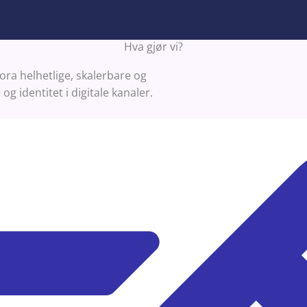
Hva gjør vi?
ra helhetlige, skalerbare og
g identitet i digitale kanaler.