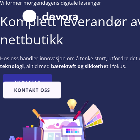
Vi former morgendagens digitale løsninger
Hopp
rett
Komplett leverandør av
til
innholdet
nettbutikk
Hos oss handler innovasjon om å tenke stort, utfordre det e
teknologi
, alltid med
bærekraft og sikkerhet
i fokus.
TJENESTER
KONTAKT OSS