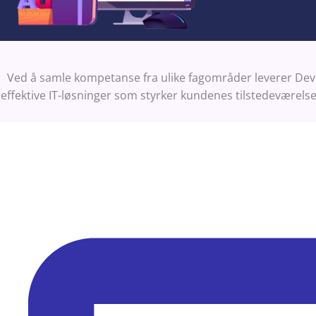
Ved å samle kompetanse fra ulike fagområder leverer Devo
effektive IT-løsninger som styrker kundenes tilstedeværelse o