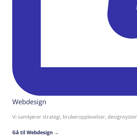
Webdesign
Vi samkjører strategi, brukeropplevelser, designsyst
Gå til Webdesign →